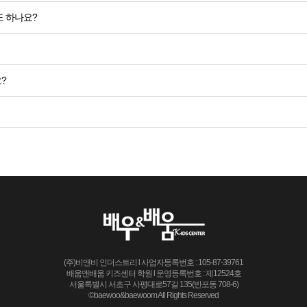
 하나요?
?
(주)비앤비 인더스트리 l 사업자등록번호 : 105-87-39761
배움앤배움 키즈센터 학원 l 운영등록번호 : 제12524호
서울특별시 서초구 사평대로57길 135(반포동 708-6)
©baewoo&baewoom All Rights Reserved