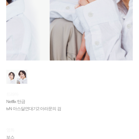
드라마
Netflix 탄금
tvN 아스달연대기2:아라문의 검
영화
보스