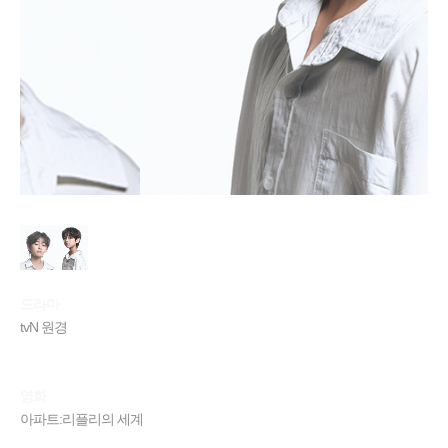
드라마
tvN 원경
영화
아파트:리플리의 세계