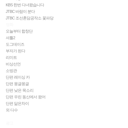
KBS 한번 다녀왔습니다
JTBC 바람이 분다
JTBC 조선혼담공작소 꽃파당
영화
오늘부터 합창단
셔틀2
도그데이즈
부자가 된다
리미트
비상선언
소방관
단편 레이싱 카
단편 몽글몽글
단편 낮은 목소리
단편 우린 동산에서 왔어
단편 닮은차이
외 다수
광고