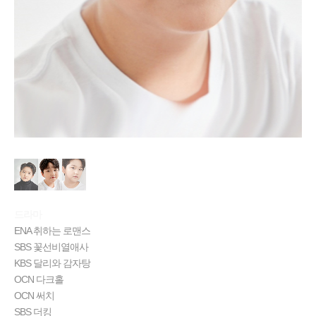
드라마
ENA 취하는 로맨스
SBS 꽃선비열애사
KBS 달리와 감자탕
OCN 다크홀
OCN 써치
SBS 더킹