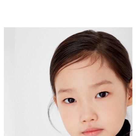
김하람
KIM HA RAM