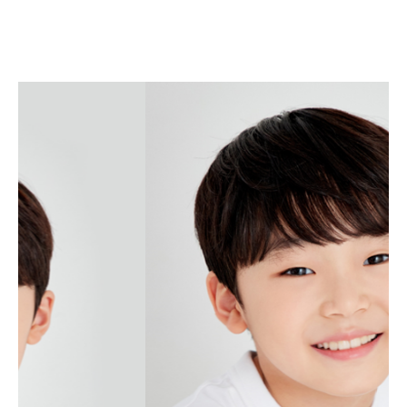
유지완
YOO JI WAN