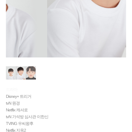
드라마
Disney+ 트리거
tvN 원경
Netflix 캐셔로
tvN 가석방 심사관 이한신
TVING 우씨왕후
Netflix 지옥2