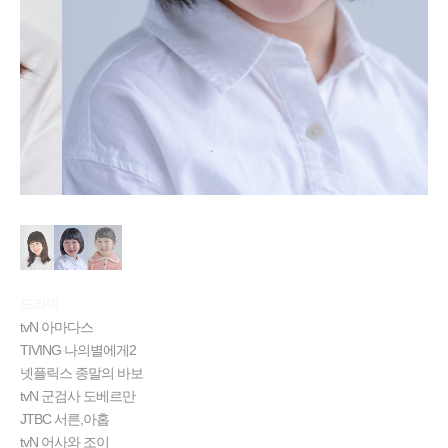
드라마
tvN 아마다스
TIVING 나의별에게2
넷플릭스 종말의 바보
tvN 군검사 도베르만
JTBC 서른,아홉
tvN 어사와 조이