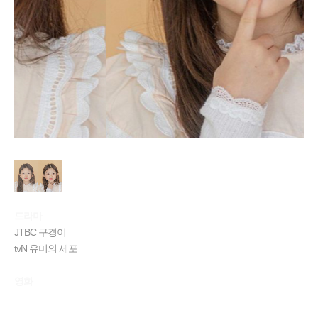
드라마
JTBC 구경이
tvN 유미의 세포
영화