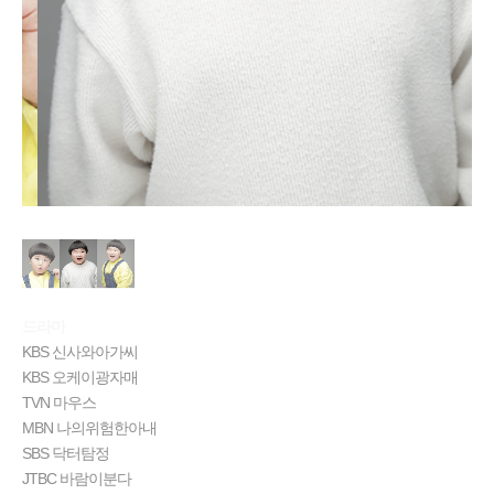
드라마
KBS 신사와아가씨
KBS 오케이광자매
TVN 마우스
MBN 나의위험한아내
SBS 닥터탐정
JTBC 바람이분다