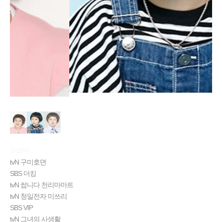
드라마
tvN 구미호뎐
​SBS​ 더킹
tvN​ 쌉니다 천리마마트
tvN​ 청일전자 미쓰리
SBS VIP
​ tvN 그녀의 사생활