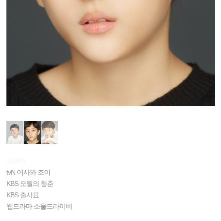
드라마
tvN 어사와 조이
KBS 오월의 청춘
KBS 출사표
웹드라마 소울드라이버